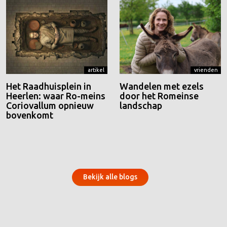
artikel
vrienden
Het Raadhuisplein in
Wandelen met ezels
Heerlen: waar Ro-meins
door het Romeinse
Coriovallum opnieuw
landschap
bovenkomt
Bekijk alle blogs