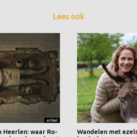
Lees ook
artikel
n Heerlen: waar Ro-
Wandelen met ezels