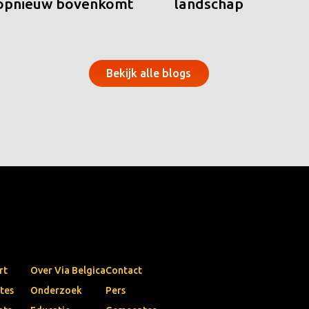
 opnieuw bovenkomt
landschap
Bekijk alle blogs
rt
Over Via Belgica
Contact
tes
Onderzoek
Pers