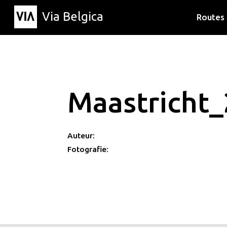
Via Belgica
Routes
Luisterr
Wandelr
Fietsrou
Maastricht_
Auteur:
Fotografie: