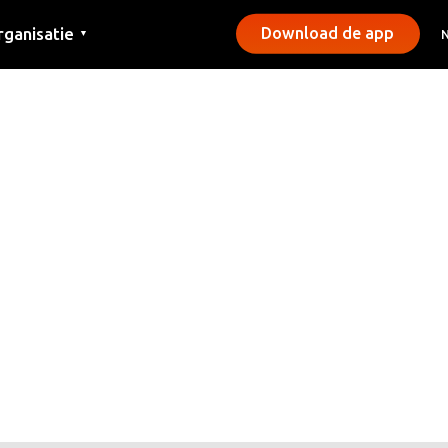
rganisatie
Download de app
▼
ntact
rs
emeentes