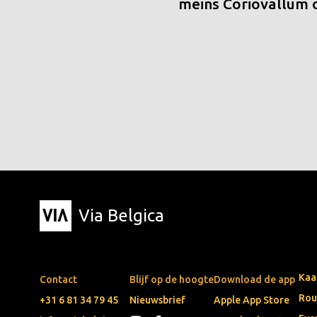
meins Coriovallum
Via Belgica
Kaa
Contact
Blijf op de hoogte
Download de app
Rou
+31 6 81 34 79 45
Nieuwsbrief
Apple App Store