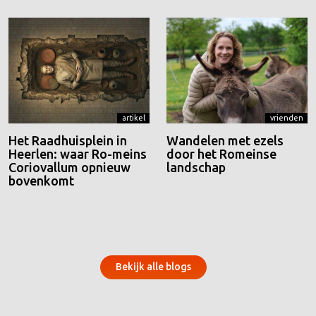
artikel
vrienden
Het Raadhuisplein in
Wandelen met ezels
Heerlen: waar Ro-meins
door het Romeinse
Coriovallum opnieuw
landschap
bovenkomt
Bekijk alle blogs