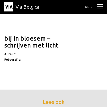
Via Belgica
Routes
NL
▼
Wandelroutes
Luisterroutes
Fietsroutes
Events
Blog
▼
bij in bloesem –
Vrienden
Educatie
Recept
Artikel
Over Via Belgica
▼
schrijven met licht
Over Via Belgica
Onderzoek
Vrienden
Educatie
De gids
Organisatie
▼
Auteur:
Fotografie:
Gemeentes
Contact
Pers
Lees ook