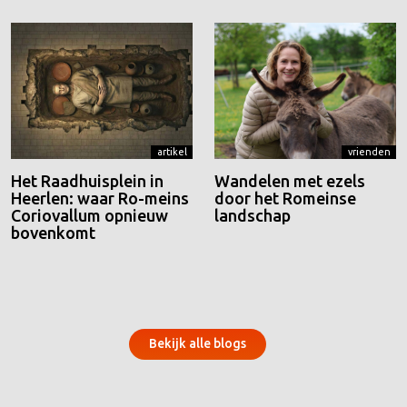
artikel
vrienden
Het Raadhuisplein in
Wandelen met ezels
Heerlen: waar Ro-meins
door het Romeinse
Coriovallum opnieuw
landschap
bovenkomt
Bekijk alle blogs