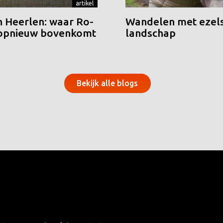
artikel
n Heerlen: waar Ro-
Wandelen met ezels
 opnieuw bovenkomt
landschap
Bekijk alle blogs