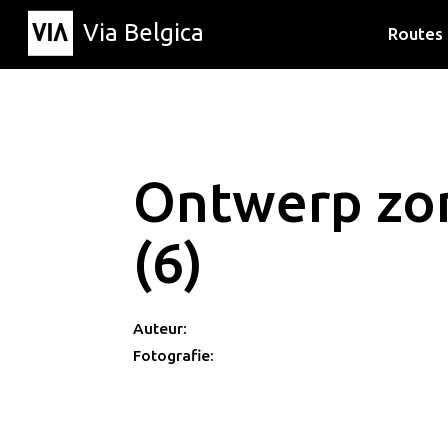
Via Belgica
Routes
Luisterr
Wandelr
Fietsrou
Ontwerp zon
(6)
Auteur:
Fotografie: