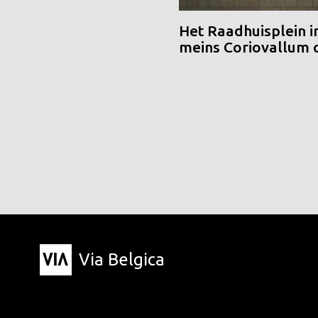
Het Raadhuisplein i
meins Coriovallum
Via Belgica