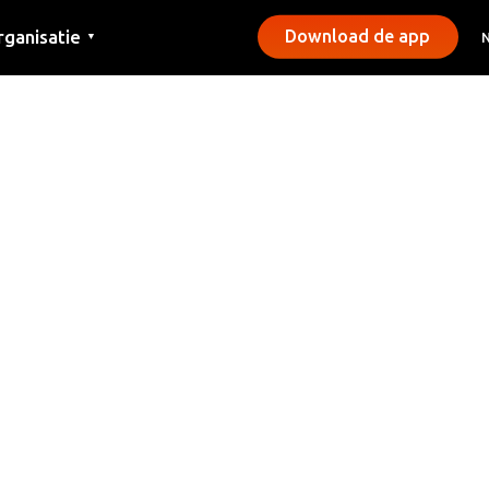
rganisatie
Download de app
▼
ntact
rs
emeentes