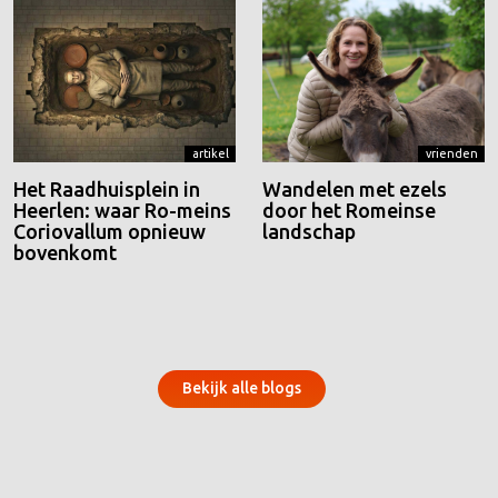
artikel
vrienden
Het Raadhuisplein in
Wandelen met ezels
Heerlen: waar Ro-meins
door het Romeinse
Coriovallum opnieuw
landschap
bovenkomt
Bekijk alle blogs