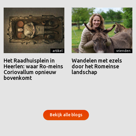
artikel
vrienden
Het Raadhuisplein in
Wandelen met ezels
Heerlen: waar Ro-meins
door het Romeinse
Coriovallum opnieuw
landschap
bovenkomt
Bekijk alle blogs