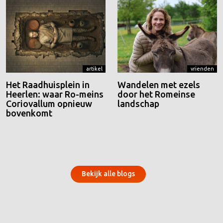
artikel
vrienden
Het Raadhuisplein in
Wandelen met ezels
Heerlen: waar Ro-meins
door het Romeinse
Coriovallum opnieuw
landschap
bovenkomt
Bekijk alle blogs