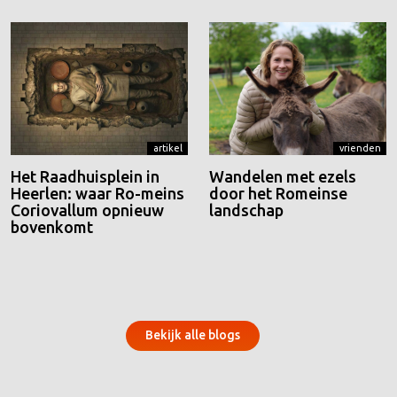
artikel
vrienden
Het Raadhuisplein in
Wandelen met ezels
Heerlen: waar Ro-meins
door het Romeinse
Coriovallum opnieuw
landschap
bovenkomt
Bekijk alle blogs