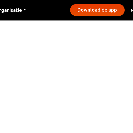
rganisatie
Download de app
▼
ntact
rs
emeentes