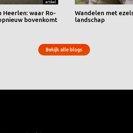
artikel
n Heerlen: waar Ro-
Wandelen met ezels
 opnieuw bovenkomt
landschap
Bekijk alle blogs