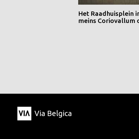
Het Raadhuisplein i
meins Coriovallum
Via Belgica