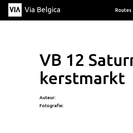
Via Belgica
Routes
Luisterr
Wandelr
Fietsrou
VB 12 Saturn
kerstmarkt
Auteur:
Fotografie: