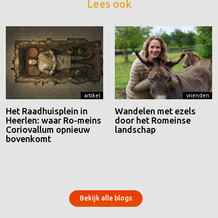
Lees ook
artikel
vrienden
Het Raadhuisplein in
Wandelen met ezels
Heerlen: waar Ro-meins
door het Romeinse
Coriovallum opnieuw
landschap
bovenkomt
Bekijk alle blogs