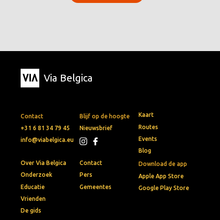
Via Belgica
Kaart
Contact
Blijf op de hoogte
Routes
+31 6 81 34 79 45
Nieuwsbrief
Events
info@viabelgica.eu
Blog
Over Via Belgica
Contact
Download de app
Onderzoek
Pers
Apple App Store
Educatie
Gemeentes
Google Play Store
Vrienden
De gids