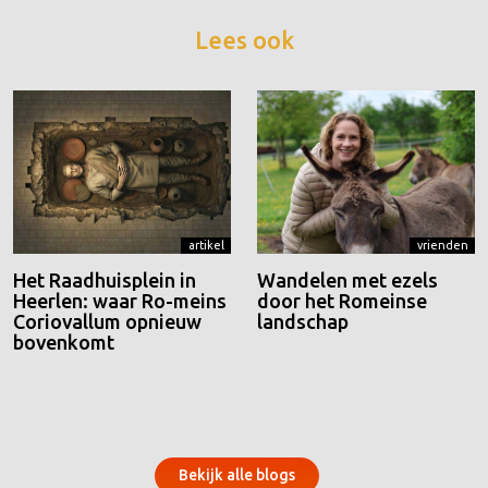
Lees ook
artikel
vrienden
Het Raadhuisplein in
Wandelen met ezels
Heerlen: waar Ro-meins
door het Romeinse
Coriovallum opnieuw
landschap
bovenkomt
Bekijk alle blogs