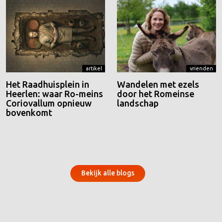
artikel
vrienden
Het Raadhuisplein in
Wandelen met ezels
Heerlen: waar Ro-meins
door het Romeinse
Coriovallum opnieuw
landschap
bovenkomt
Bekijk alle blogs