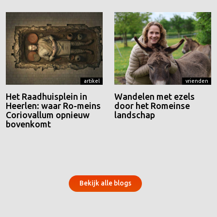
artikel
vrienden
Het Raadhuisplein in
Wandelen met ezels
Heerlen: waar Ro-meins
door het Romeinse
Coriovallum opnieuw
landschap
bovenkomt
Bekijk alle blogs