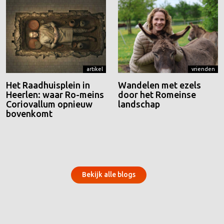
artikel
vrienden
Het Raadhuisplein in
Wandelen met ezels
Heerlen: waar Ro-meins
door het Romeinse
Coriovallum opnieuw
landschap
bovenkomt
Bekijk alle blogs