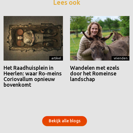
Lees ook
artikel
vrienden
Het Raadhuisplein in
Wandelen met ezels
Heerlen: waar Ro-meins
door het Romeinse
Coriovallum opnieuw
landschap
bovenkomt
Bekijk alle blogs