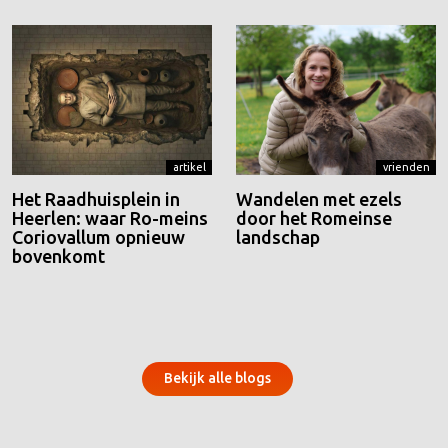
artikel
vrienden
Het Raadhuisplein in
Wandelen met ezels
Heerlen: waar Ro-meins
door het Romeinse
Coriovallum opnieuw
landschap
bovenkomt
Bekijk alle blogs