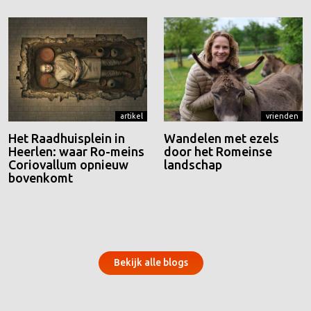
artikel
vrienden
Het Raadhuisplein in
Wandelen met ezels
Heerlen: waar Ro-meins
door het Romeinse
Coriovallum opnieuw
landschap
bovenkomt
Bekijk alle blogs