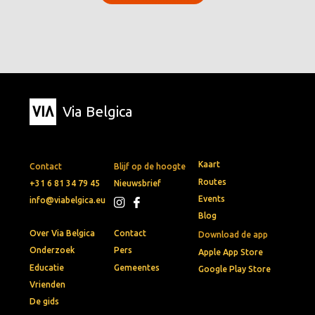
Via Belgica
Kaart
Contact
Blijf op de hoogte
Routes
+31 6 81 34 79 45
Nieuwsbrief
Events
info@viabelgica.eu
Blog
Over Via Belgica
Contact
Download de app
Onderzoek
Pers
Apple App Store
Educatie
Gemeentes
Google Play Store
Vrienden
De gids