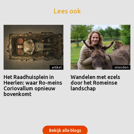
Lees ook
artikel
vrienden
Het Raadhuisplein in
Wandelen met ezels
Heerlen: waar Ro-meins
door het Romeinse
Coriovallum opnieuw
landschap
bovenkomt
Bekijk alle blogs