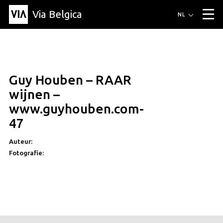
Via Belgica
Routes
NL
▼
Wandelroutes
Luisterroutes
Fietsroutes
Events
Blog
▼
Guy Houben – RAAR
Vrienden
Educatie
Recept
Artikel
Over Via Belgica
▼
wijnen –
Over Via Belgica
Onderzoek
Vrienden
Educatie
De gids
www.guyhouben.com-
Organisatie
▼
47
Gemeentes
Contact
Pers
Auteur:
Fotografie: