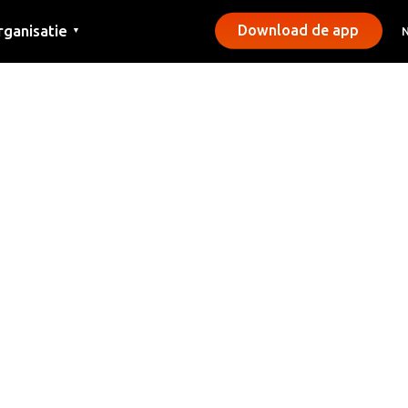
rganisatie
Download de app
▼
ntact
rs
emeentes