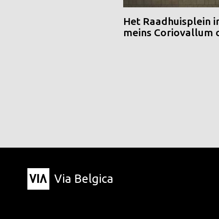
Het Raadhuisplein i
meins Coriovallum
Via Belgica