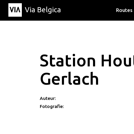
Via Belgica
Routes
Luisterr
Wandelr
Fietsrou
Station Hou
Gerlach
Auteur:
Fotografie: