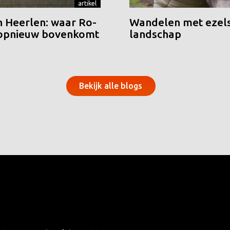
artikel
n Heerlen: waar Ro-
Wandelen met ezels
 opnieuw bovenkomt
landschap
Bekijk alle blogs