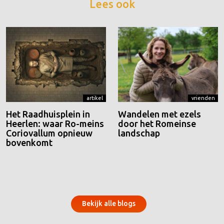
Lees ook
artikel
vrienden
Het Raadhuisplein in
Wandelen met ezels
Heerlen: waar Ro-meins
door het Romeinse
Coriovallum opnieuw
landschap
bovenkomt
Bekijk alle blogs