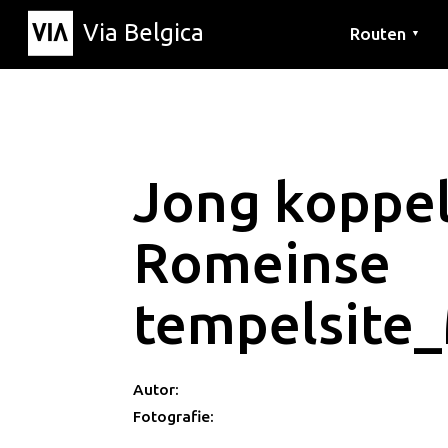
Via Belgica
Routen
▼
Hörrouten
Wanderwege
Fahrradrouten
Jong koppe
Romeinse
tempelsite
Autor:
Fotografie: