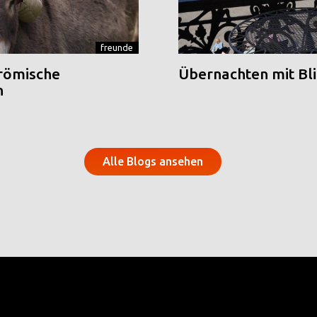
freunde
 römische
Übernachten mit Blic
n
Alle Blogs ansehen