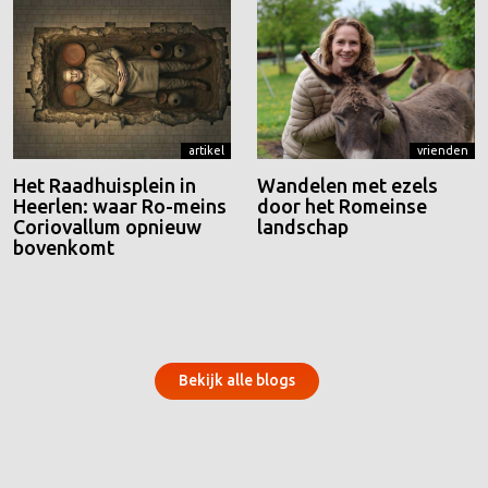
artikel
vrienden
Het Raadhuisplein in
Wandelen met ezels
Heerlen: waar Ro-meins
door het Romeinse
Coriovallum opnieuw
landschap
bovenkomt
Bekijk alle blogs