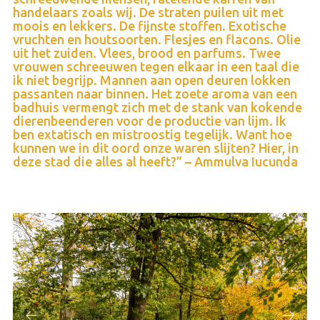
handelaars zoals wij. De straten puilen uit met
moois en lekkers. De fijnste stoffen. Exotische
vruchten en houtsoorten. Flesjes en flacons. Olie
uit het zuiden. Vlees, brood en parfums. Twee
vrouwen schreeuwen tegen elkaar in een taal die
ik niet begrijp. Mannen aan open deuren lokken
passanten naar binnen. Het zoete aroma van een
badhuis vermengt zich met de stank van kokende
dierenbeenderen voor de productie van lijm. Ik
ben extatisch en mistroostig tegelijk. Want hoe
kunnen we in dit oord onze waren slijten? Hier, in
deze stad die alles al heeft?” – Ammulva Iucunda