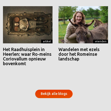
artikel
vrienden
Het Raadhuisplein in
Wandelen met ezels
Heerlen: waar Ro-meins
door het Romeinse
Coriovallum opnieuw
landschap
bovenkomt
Bekijk alle blogs