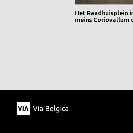
Het Raadhuisplein i
meins Coriovallum
Via Belgica