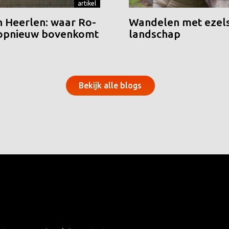
artikel
n Heerlen: waar Ro-
Wandelen met ezels
 opnieuw bovenkomt
landschap
Bekijk alle blogs