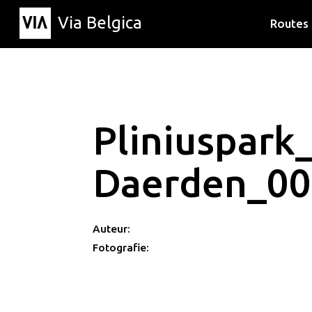
Via Belgica
Routes
Luisterr
Wandelr
Fietsrou
Pliniuspark
Daerden_00
Auteur:
Fotografie: