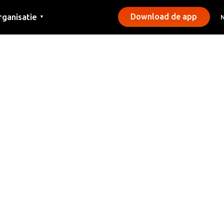
rganisatie
Download de app
▼
ntact
rs
emeentes