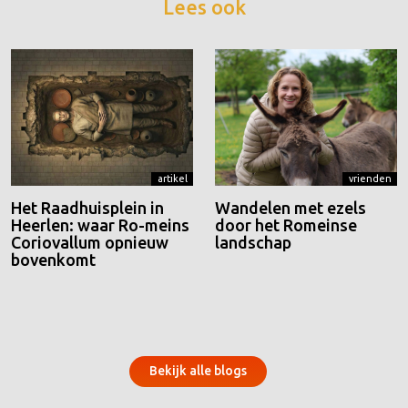
Lees ook
artikel
vrienden
Het Raadhuisplein in
Wandelen met ezels
Heerlen: waar Ro-meins
door het Romeinse
Coriovallum opnieuw
landschap
bovenkomt
Bekijk alle blogs