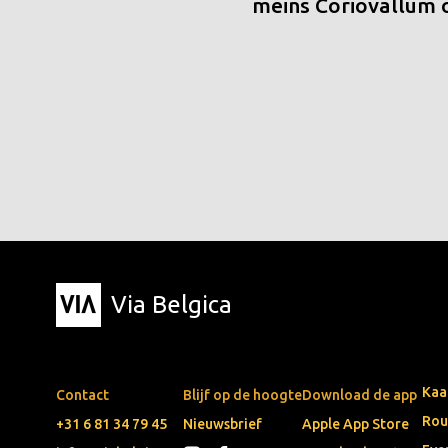
meins Coriovallum
Via Belgica
Kaa
Contact
Blijf op de hoogte
Download de app
Rou
+31 6 81 34 79 45
Nieuwsbrief
Apple App Store