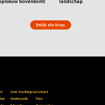
 opnieuw bovenkomt
landschap
Bekijk alle blogs
rt
Over Via Belgica
Contact
tes
Onderzoek
Pers