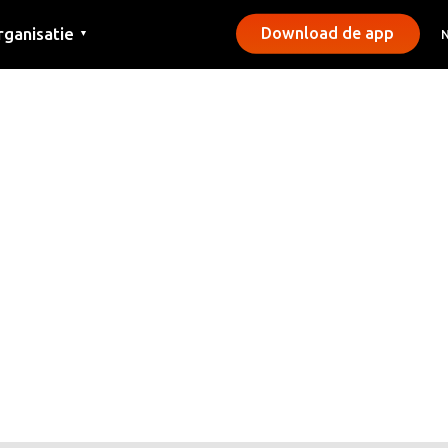
rganisatie
Download de app
▼
ntact
rs
emeentes