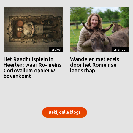
artikel
vrienden
Het Raadhuisplein in
Wandelen met ezels
Heerlen: waar Ro-meins
door het Romeinse
Coriovallum opnieuw
landschap
bovenkomt
Bekijk alle blogs