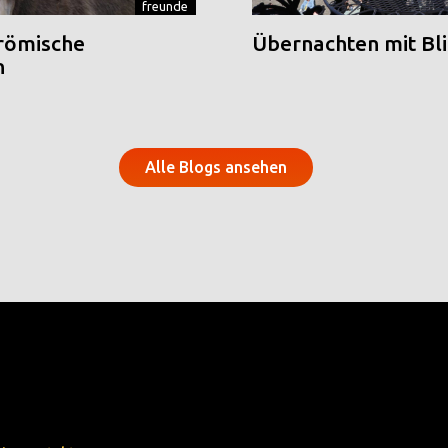
freunde
 römische
Übernachten mit Blic
n
Alle Blogs ansehen