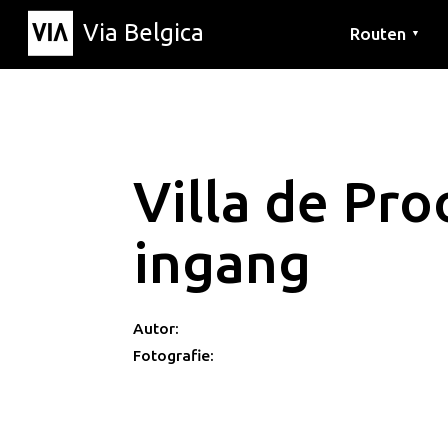
Via Belgica
Routen
▼
Hörrouten
Wanderwege
Fahrradrouten
Villa de Pro
ingang
Autor:
Fotografie: