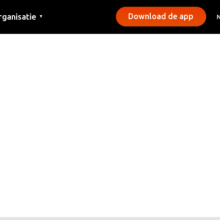
rganisatie
Download de app
▼
ntact
rs
emeentes