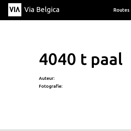
Via Belgica
Routes
Luisterr
Wandelr
Fietsrou
4040 t paal
Auteur:
Fotografie: