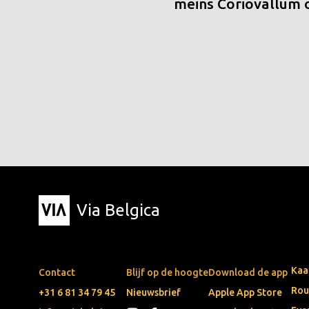
meins Coriovallum
Via Belgica
Kaa
Contact
Blijf op de hoogte
Download de app
Rou
+31 6 81 34 79 45
Nieuwsbrief
Apple App Store