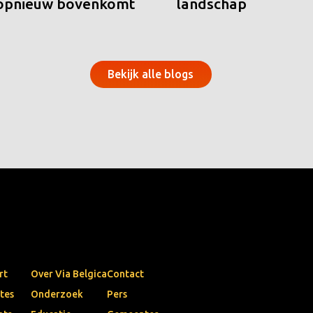
 opnieuw bovenkomt
landschap
Bekijk alle blogs
rt
Over Via Belgica
Contact
tes
Onderzoek
Pers