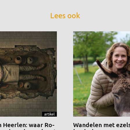
Lees ook
artikel
n Heerlen: waar Ro-
Wandelen met ezels