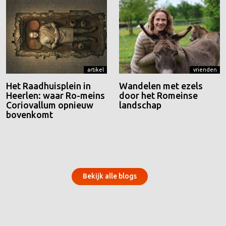
artikel
vrienden
Het Raadhuisplein in
Wandelen met ezels
Heerlen: waar Ro-meins
door het Romeinse
Coriovallum opnieuw
landschap
bovenkomt
Bekijk alle blogs