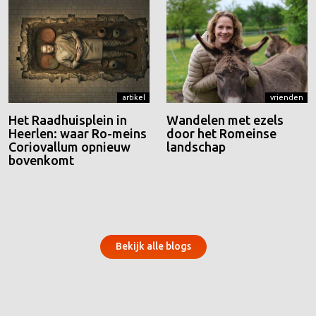
artikel
vrienden
Het Raadhuisplein in
Wandelen met ezels
Heerlen: waar Ro-meins
door het Romeinse
Coriovallum opnieuw
landschap
bovenkomt
Bekijk alle blogs