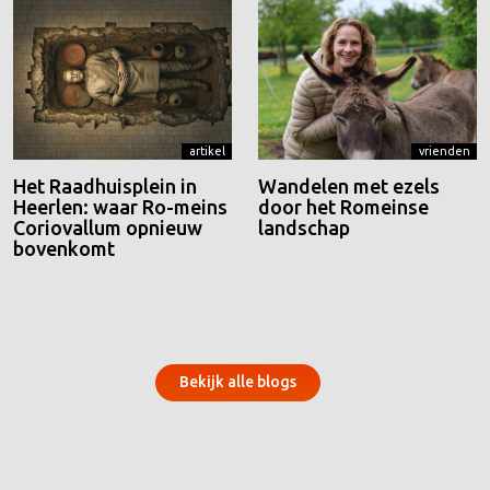
artikel
vrienden
Het Raadhuisplein in
Wandelen met ezels
Heerlen: waar Ro-meins
door het Romeinse
Coriovallum opnieuw
landschap
bovenkomt
Bekijk alle blogs