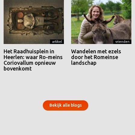
artikel
vrienden
Het Raadhuisplein in
Wandelen met ezels
Heerlen: waar Ro-meins
door het Romeinse
Coriovallum opnieuw
landschap
bovenkomt
Bekijk alle blogs