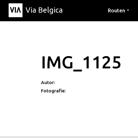
Via Belgica
Routen
▼
Hörrouten
Wanderwege
Fahrradrouten
IMG_1125
Autor:
Fotografie: