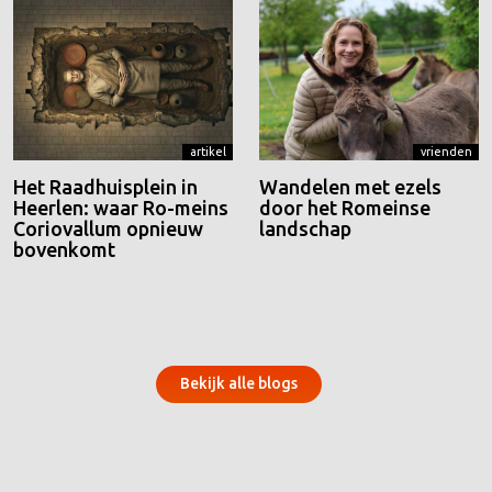
artikel
vrienden
Het Raadhuisplein in
Wandelen met ezels
Heerlen: waar Ro-meins
door het Romeinse
Coriovallum opnieuw
landschap
bovenkomt
Bekijk alle blogs