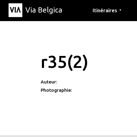
Via Belgica
Itinéraires
▼
Parcours d'écoute
Itinéraires de randon
Itinéraires cyclables
r35(2)
Auteur:
Photographie: