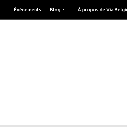
Événements
Blog
À propos de Via Belgi
▼
née
Article
Éducation
Recette
Amis
À propos de via belgica
Recherche
Éducation
Amis
Le guide