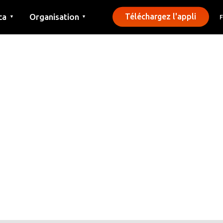
ca
Organisation
Téléchargez l'appli
▼
▼
Contact
Presse
Communes