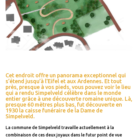
Cet endroit offre un panorama exceptionnel qui
s’étend jusqu’à l’Eifel et aux Ardennes. Et tout
près, presque à vos pieds, vous pouvez voir le lieu
qui a rendu Simpelveld célèbre dans le monde
entier grâce à une découverte romaine unique. Là,
presque 60 mètres plus bas, fut découverte en
1930 la caisse funéraire de la Dame de
Simpelveld.
La commune de Simpelveld travaille actuellement à la
combinaison de ces deux joyaux dans le futur point de vue