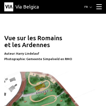
Via Belgica
Itinéraires
FR
▼
Itinéraires de randonnée
Itinéraires cyclables
Parcours d'écoute
Événements
Blog
▼
Vue sur les Romains
Éducation
Recette
Article
Amis
À propos de Via Belgica
▼
article
et les Ardennes
À propos de via belgica
Recherche
Éducation
Le guide
Amis
Organisation
▼
Auteur: Harry Lindelauf
Photographie: Gemeente Simpelveld en RMO
Communes
Contact
Presse