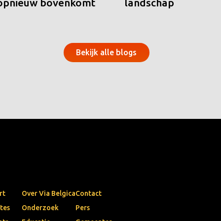
 opnieuw bovenkomt
landschap
Bekijk alle blogs
rt
Over Via Belgica
Contact
tes
Onderzoek
Pers