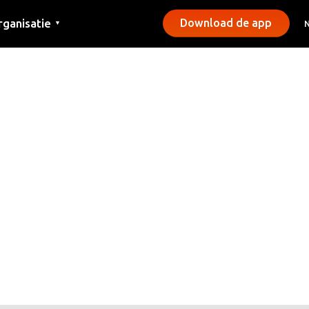
rganisatie
Download de app
▼
ntact
rs
emeentes