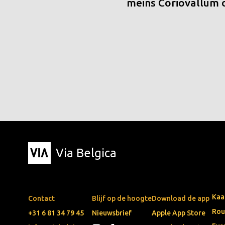
meins Coriovallum
Via Belgica
Kaa
Contact
Blijf op de hoogte
Download de app
Rou
+31 6 81 34 79 45
Nieuwsbrief
Apple App Store