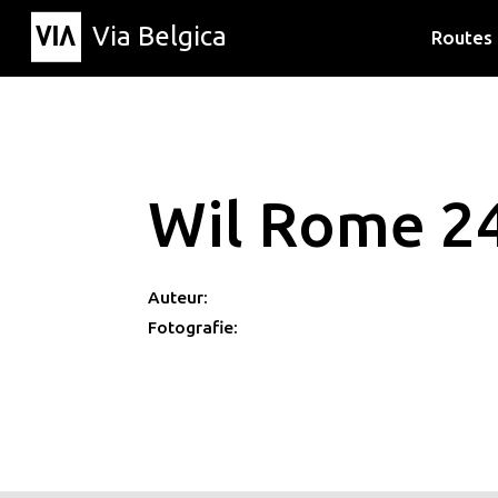
Via Belgica
Routes
Luisterr
Wandelr
Fietsrou
Wil Rome 2
Auteur:
Fotografie: