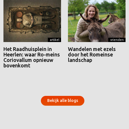
artikel
vrienden
Het Raadhuisplein in
Wandelen met ezels
Heerlen: waar Ro-meins
door het Romeinse
Coriovallum opnieuw
landschap
bovenkomt
Bekijk alle blogs