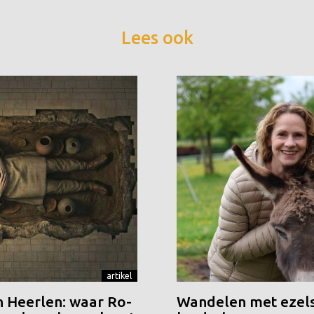
Lees ook
artikel
n Heerlen: waar Ro-
Wandelen met ezels