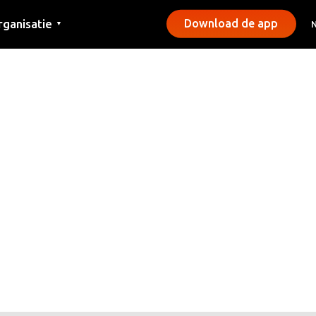
rganisatie
Download de app
▼
ntact
rs
emeentes