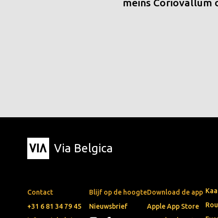
meins Coriovallum
Via Belgica
Kaa
Contact
Blijf op de hoogte
Download de app
Rou
+31 6 81 34 79 45
Nieuwsbrief
Apple App Store