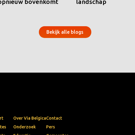
 opnieuw bovenkomt
landschap
Bekijk alle blogs
rt
Over Via Belgica
Contact
tes
Onderzoek
Pers