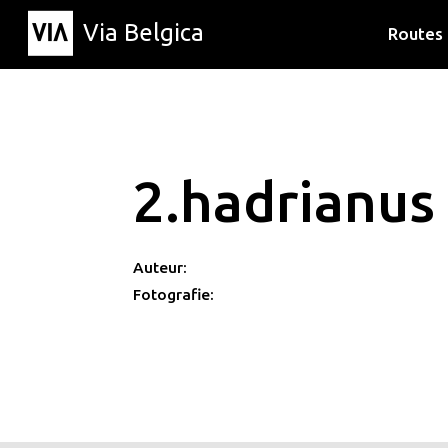
Via Belgica
Routes
Luisterr
Wandelr
Fietsrou
2.hadrianus
Auteur:
Fotografie: