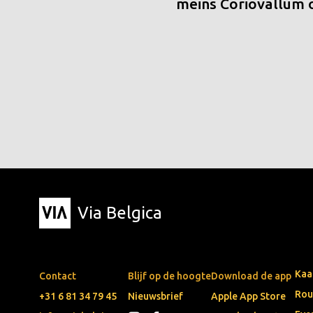
meins Coriovallum
Via Belgica
Kaa
Contact
Blijf op de hoogte
Download de app
Rou
+31 6 81 34 79 45
Nieuwsbrief
Apple App Store