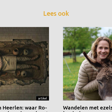
Lees ook
artikel
n Heerlen: waar Ro-
Wandelen met ezels