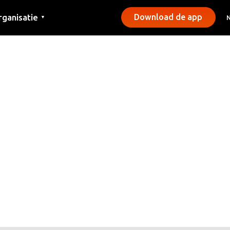
rganisatie
Download de app
▼
ntact
rs
emeentes