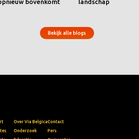
 opnieuw bovenkomt
landschap
Bekijk alle blogs
rt
Over Via Belgica
Contact
tes
Onderzoek
Pers