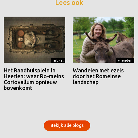
Lees ook
artikel
vrienden
Het Raadhuisplein in
Wandelen met ezels
Heerlen: waar Ro-meins
door het Romeinse
Coriovallum opnieuw
landschap
bovenkomt
Bekijk alle blogs