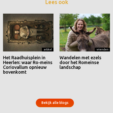
Lees ook
artikel
vrienden
Het Raadhuisplein in
Wandelen met ezels
Heerlen: waar Ro-meins
door het Romeinse
Coriovallum opnieuw
landschap
bovenkomt
Bekijk alle blogs