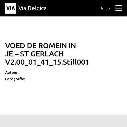
Via Belgica
Routes
NL
▼
Wandelroutes
Luisterroutes
Fietsroutes
Events
Blog
▼
VOED DE ROMEIN IN
Vrienden
Educatie
Recept
Artikel
Over Via Belgica
▼
JE – ST GERLACH
Over Via Belgica
Onderzoek
Vrienden
Educatie
De gids
V2.00_01_41_15.Still001
Organisatie
▼
Auteur:
Gemeentes
Contact
Pers
Fotografie: