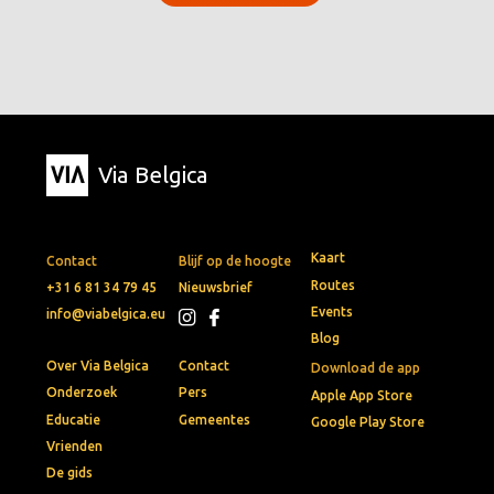
Via Belgica
Kaart
Contact
Blijf op de hoogte
Routes
+31 6 81 34 79 45
Nieuwsbrief
Events
info@viabelgica.eu
Blog
Over Via Belgica
Contact
Download de app
Onderzoek
Pers
Apple App Store
Educatie
Gemeentes
Google Play Store
Vrienden
De gids