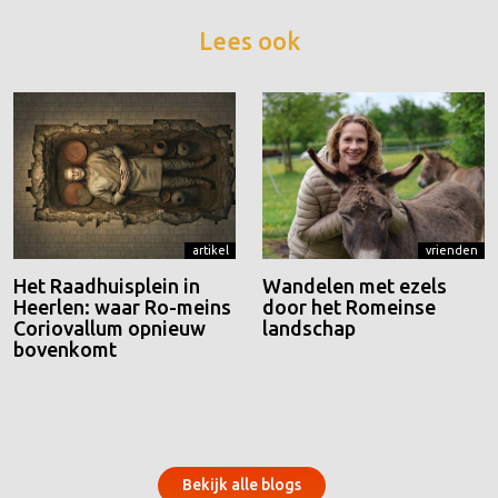
Lees ook
artikel
vrienden
Het Raadhuisplein in
Wandelen met ezels
Heerlen: waar Ro-meins
door het Romeinse
Coriovallum opnieuw
landschap
bovenkomt
Bekijk alle blogs