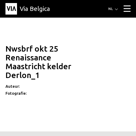
Via Belgica
Routes
NL
▼
Wandelroutes
Luisterroutes
Fietsroutes
Events
Blog
▼
Nwsbrf okt 25
Vrienden
Educatie
Recept
Artikel
Over Via Belgica
▼
Renaissance
Over Via Belgica
Onderzoek
Vrienden
Educatie
De gids
Maastricht kelder
Organisatie
▼
Derlon_1
Gemeentes
Contact
Pers
Auteur:
Fotografie: