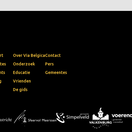
rt
Over Via Belgica
Contact
tes
Onderzoek
Pers
nts
Educatie
Gemeentes
g
Vrienden
De gids