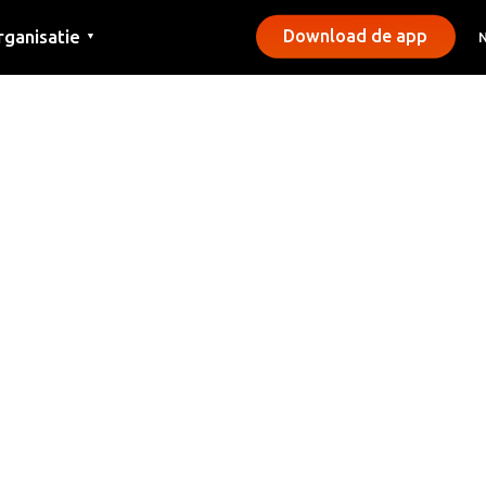
rganisatie
Download de app
▼
ntact
rs
emeentes