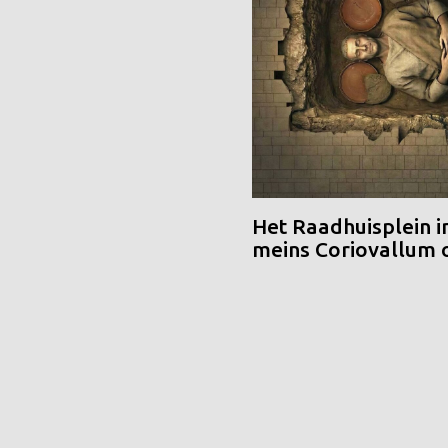
Het Raadhuisplein i
meins Coriovallum