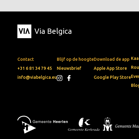
Via Belgica
Kaa
Contact
Blijf op de hoogte
Download de app
Rou
+31 6 81 34 79 45
Nieuwsbrief
Apple App Store
Eve
info@viabelgica.eu
Google Play Store
Blo