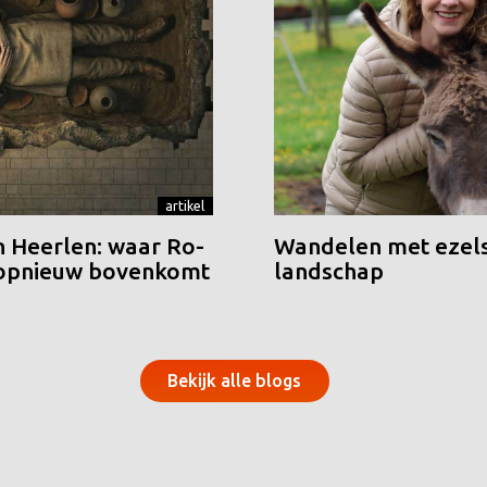
artikel
n Heerlen: waar Ro-
Wandelen met ezels
 opnieuw bovenkomt
landschap
Bekijk alle blogs