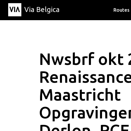
Via Belgica
Routes
Luisterr
Wandelr
Fietsrou
Nwsbrf okt 
Renaissanc
Maastricht
Opgravinge
Derlon_RCE