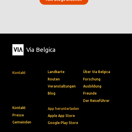
Via Belgica
Landkarte
Über Via Belgica
Kontakt
Routen
Forschung
Veranstaltungen
Ausbildung
Blog
Freunde
Der Reiseführer
Kontakt
App herunterladen
Presse
Apple App Store
Gemeinden
Google Play Store