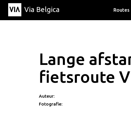
Via Belgica
Routes
Luisterr
Wandelr
Fietsrou
Lange afsta
fietsroute 
Auteur:
Fotografie: