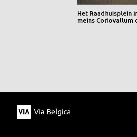
Het Raadhuisplein i
meins Coriovallum
Via Belgica