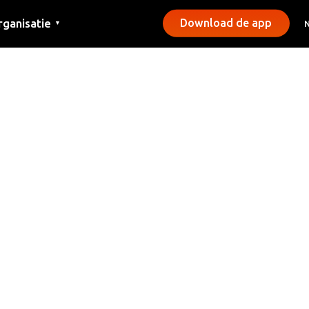
rganisatie
Download de app
▼
ntact
rs
emeentes