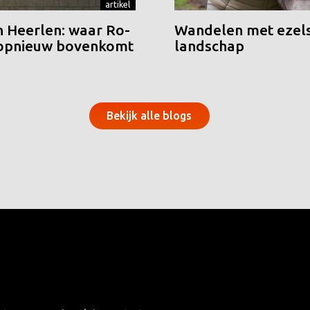
artikel
n Heerlen: waar Ro-
Wandelen met ezels
 opnieuw bovenkomt
landschap
Bekijk alle blogs