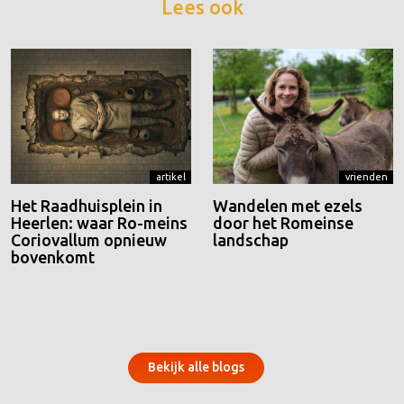
Lees ook
artikel
vrienden
Het Raadhuisplein in
Wandelen met ezels
Heerlen: waar Ro-meins
door het Romeinse
Coriovallum opnieuw
landschap
bovenkomt
Bekijk alle blogs